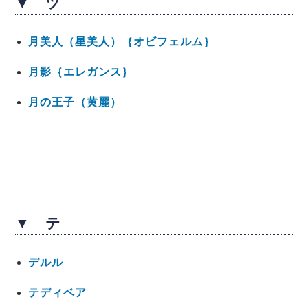
▼ ツ
月美人（星美人）｛オビフェルム｝
月影｛エレガンス｝
月の王子（黄麗）
▼ テ
デルル
テディベア