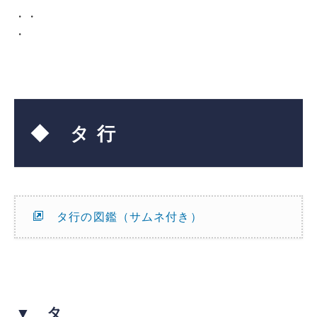
・・
・
◆ タ 行
タ行の図鑑（サムネ付き）
▼ タ