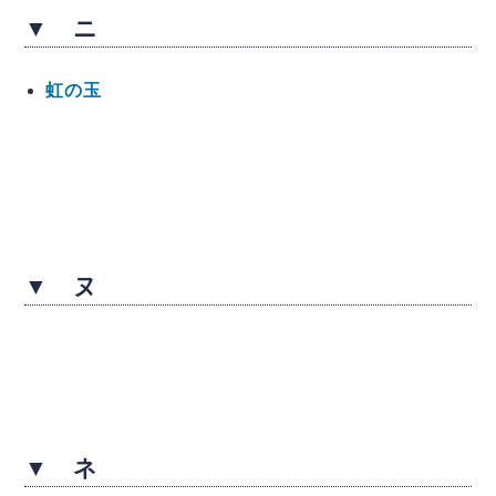
▼ ニ
虹の玉
▼ ヌ
▼ ネ