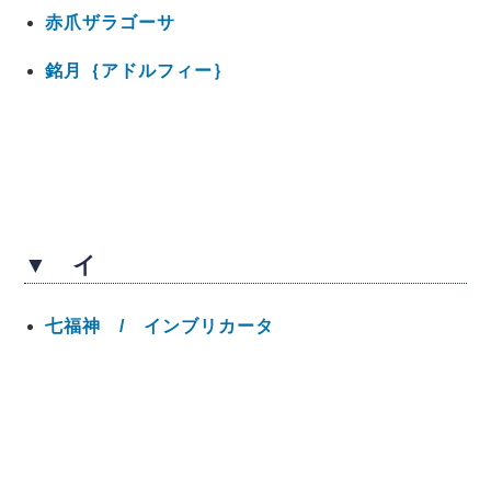
赤爪ザラゴーサ
銘月｛アドルフィー｝
▼ イ
七福神 / インブリカータ