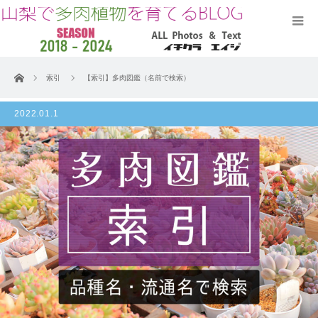
ホーム
索引
【索引】多肉図鑑（名前で検索）
2022.01.1