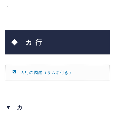
・
◆ カ 行
カ行の図鑑（サムネ付き）
▼ カ