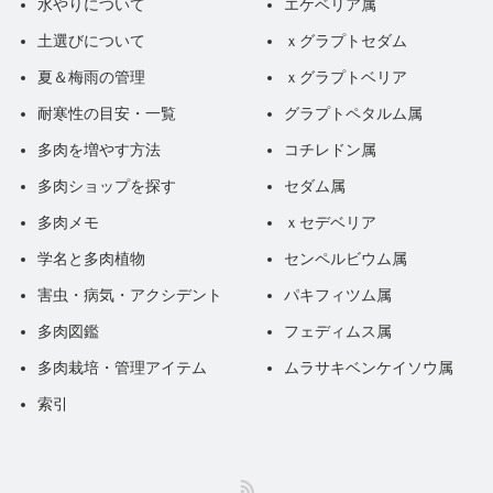
水やりについて
エケベリア属
土選びについて
ｘグラプトセダム
夏＆梅雨の管理
ｘグラプトベリア
耐寒性の目安・一覧
グラプトペタルム属
多肉を増やす方法
コチレドン属
多肉ショップを探す
セダム属
多肉メモ
ｘセデベリア
学名と多肉植物
センペルビウム属
害虫・病気・アクシデント
パキフィツム属
多肉図鑑
フェディムス属
多肉栽培・管理アイテム
ムラサキベンケイソウ属
索引
RSS