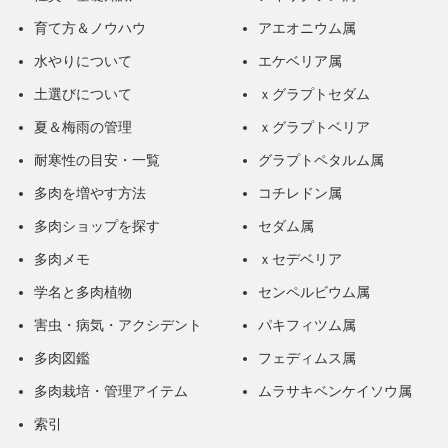
育て方＆ノウハウ
アエオニウム属
水やりについて
エケベリア属
土選びについて
ｘグラプトセダム
夏＆梅雨の管理
ｘグラプトベリア
耐寒性の目安・一覧
グラプトペタルム属
多肉を増やす方法
コチレドン属
多肉ショップを探す
セダム属
多肉メモ
ｘセデベリア
学名と多肉植物
センペルビウム属
害虫・病気・アクシデント
パキフィツム属
多肉図鑑
フェディムス属
多肉栽培・管理アイテム
ムラサキベンケイソウ属
索引