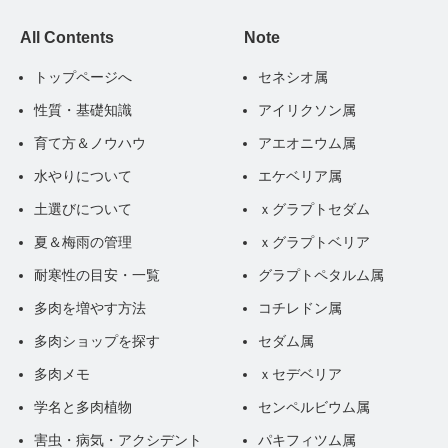
All Contents
Note
トップページへ
セネシオ属
性質・基礎知識
アイリクソン属
育て方＆ノウハウ
アエオニウム属
水やりについて
エケベリア属
土選びについて
ｘグラプトセダム
夏＆梅雨の管理
ｘグラプトベリア
耐寒性の目安・一覧
グラプトペタルム属
多肉を増やす方法
コチレドン属
多肉ショップを探す
セダム属
多肉メモ
ｘセデベリア
学名と多肉植物
センペルビウム属
害虫・病気・アクシデント
パキフィツム属