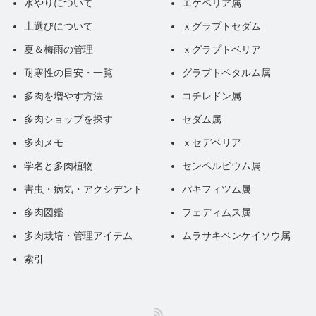
水やりについて
エケベリア属
土選びについて
ｘグラプトセダム
夏＆梅雨の管理
ｘグラプトベリア
耐寒性の目安・一覧
グラプトペタルム属
多肉を増やす方法
コチレドン属
多肉ショップを探す
セダム属
多肉メモ
ｘセデベリア
学名と多肉植物
センペルビウム属
害虫・病気・アクシデント
パキフィツム属
多肉図鑑
フェディムス属
多肉栽培・管理アイテム
ムラサキベンケイソウ属
索引
RSS