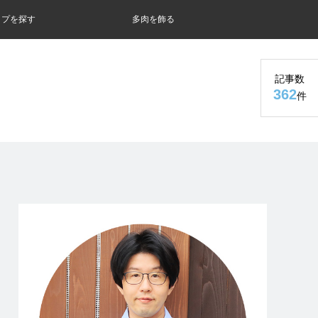
ップを探す
多肉を飾る
記事数
362
件