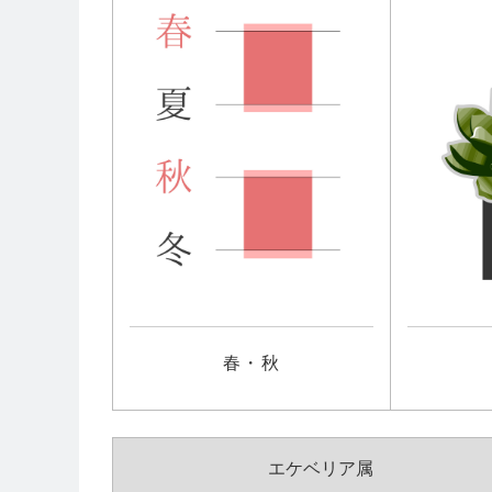
春・秋
エケベリア属