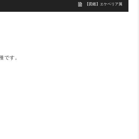
【図鑑】エケベリア属
種です。