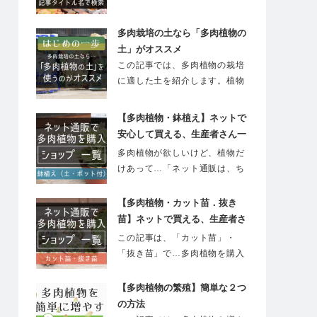
検索できます。…
多肉栽培の土なら「多肉植物の
土」がオススメ
この記事では、多肉植物の栽培
に適した土を紹介します。植物
のなかでは、マイ…
【多肉植物・鉢植え】ネットで
安心して買える、生産者さん一
覧
多肉植物が欲しいけど、植物だ
けあって…「ネット通販は、ち
ょっと不安…」と…
【多肉植物・カット苗．抜き
苗】ネットで買える、生産者さ
ん一覧
この記事は、「カット苗」・
「抜き苗」で…多肉植物を購入
できる通販ショップ…
【多肉植物の繁殖】簡単な２つ
の方法