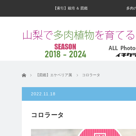
【索引】栽培 ＆ 図鑑
多肉
ホーム
【図鑑】エケベリア属
コロラータ
2022.11.18
コロラータ