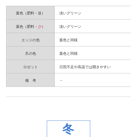
葉色（肥料・並）
淡いグリーン
葉色（肥料・
少
）
淡いグリーン
エッジの色
葉色と同様
爪の色
葉色と同様
ロゼット
日照不足や高温では開きやすい
備 考
－
冬