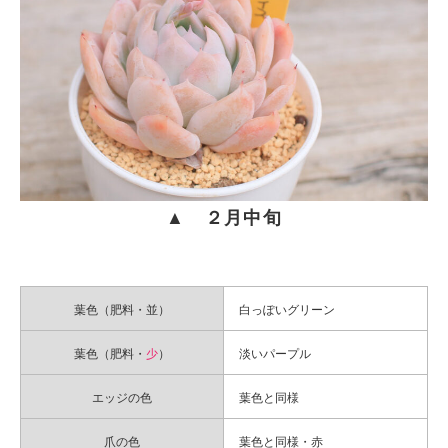
▲ ２月中旬
葉色（肥料・並）
白っぽいグリーン
葉色（肥料・
少
）
淡いパープル
エッジの色
葉色と同様
爪の色
葉色と同様・赤