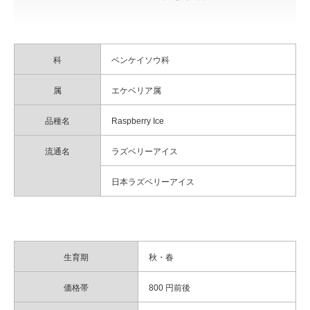
科
ベンケイソウ科
属
エケベリア属
品種名
Raspberry Ice
流通名
ラズベリーアイス
日本ラズベリーアイス
生育期
秋・春
価格帯
800 円前後