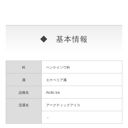
◆ 基本情報
科
ベンケイソウ科
属
エケベリア属
品種名
Arctic Ice
流通名
アークティックアイス
－