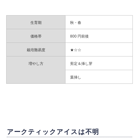
生育期
秋・春
価格帯
800 円前後
栽培難易度
★☆☆
増やし方
剪定＆挿し芽
葉挿し
アークティックアイスは不明