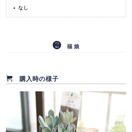
なし
❷
福 娘
購入時の様子