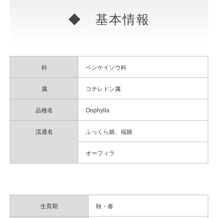
◆ 基本情報
科
ベンケイソウ科
属
コチレドン属
品種名
Oophylla
流通名
ふっくら娘、福娘
オーフィラ
生育期
秋・春