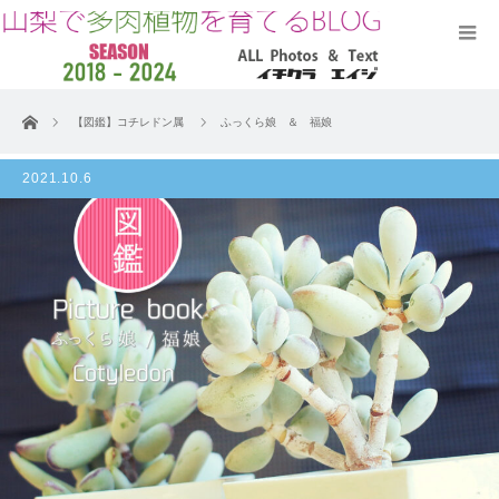
ホーム
【図鑑】コチレドン属
ふっくら娘 ＆ 福娘
2021.10.6