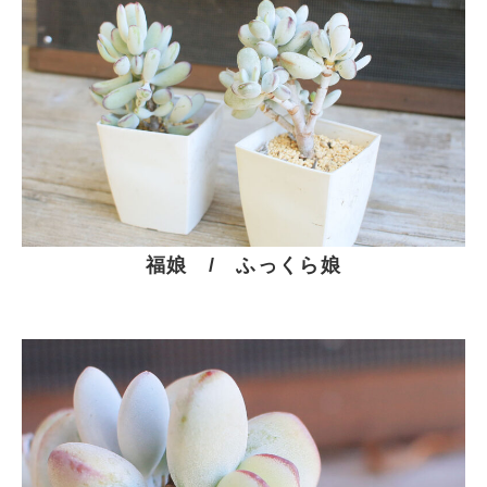
福娘 / ふっくら娘