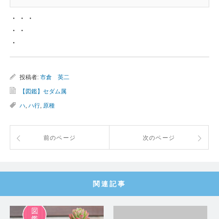
・・・
・・
・
投稿者:
市倉 英二
【図鑑】セダム属
ハ
,
ハ行
,
原種
前のページ
次のページ
関連記事