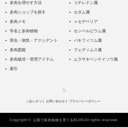
多肉を増やす方法
コチレドン属
多肉ショップを探す
セダム属
多肉メモ
ｘセデベリア
学名と多肉植物
センペルビウム属
害虫・病気・アクシデント
パキフィツム属
多肉図鑑
フェディムス属
多肉栽培・管理アイテム
ムラサキベンケイソウ属
索引
RSS
ごあいさつ
お問い合わせ
プライバシーポリシー
Copyright ©
山梨で多肉植物を育てるBLOG
All rights reserved.