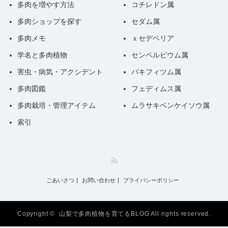
多肉を増やす方法
コチレドン属
多肉ショップを探す
セダム属
多肉メモ
ｘセデベリア
学名と多肉植物
センペルビウム属
害虫・病気・アクシデント
パキフィツム属
多肉図鑑
フェディムス属
多肉栽培・管理アイテム
ムラサキベンケイソウ属
索引
RSS
ごあいさつ
お問い合わせ
プライバシーポリシー
Copyright ©
山梨で多肉植物を育てるBLOG
All rights reserved.