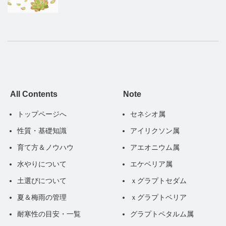
All Contents
Note
トップページへ
セネシオ属
性質・基礎知識
アイリクソン属
育て方＆ノウハウ
アエオニウム属
水やりについて
エケベリア属
土選びについて
ｘグラプトセダム
夏＆梅雨の管理
ｘグラプトベリア
耐寒性の目安・一覧
グラプトペタルム属