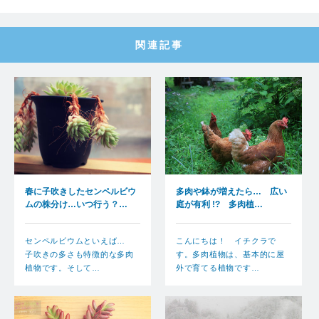
関連記事
春に子吹きしたセンペルビウ
多肉や鉢が増えたら… 広い
ムの株分け…いつ行う？…
庭が有利 !? 多肉植…
センペルビウムといえば…
こんにちは！ イチクラで
子吹きの多さも特徴的な多肉
す。多肉植物は、基本的に屋
植物です。そして…
外で育てる植物です…