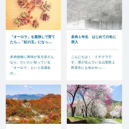
「オーロラ」を葉挿しで育て
多肉１年生 はじめての冬に
たら…「虹の玉」になっ…
突入
多肉植物に興味が有る皆さん
こんにちは！ イチクラで
なら、だいたい知っている
す。僕が住んでいる山梨県上
「オーロラ」という流通名
野原市にも冬がやっ…
の…