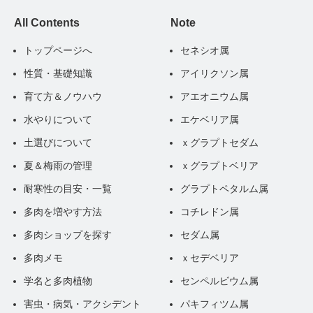
All Contents
Note
トップページへ
セネシオ属
性質・基礎知識
アイリクソン属
育て方＆ノウハウ
アエオニウム属
水やりについて
エケベリア属
土選びについて
ｘグラプトセダム
夏＆梅雨の管理
ｘグラプトベリア
耐寒性の目安・一覧
グラプトペタルム属
多肉を増やす方法
コチレドン属
多肉ショップを探す
セダム属
多肉メモ
ｘセデベリア
学名と多肉植物
センペルビウム属
害虫・病気・アクシデント
パキフィツム属