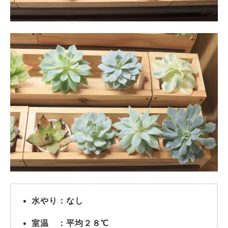
水やり：なし
室温 ：平均２８℃