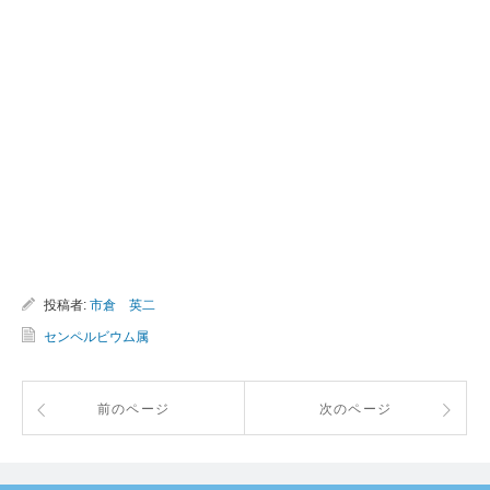
投稿者:
市倉 英二
センペルビウム属
前のページ
次のページ