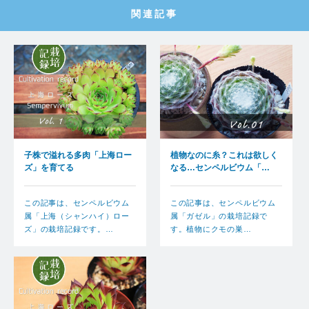
関連記事
子株で溢れる多肉「上海ロー
植物なのに糸？これは欲しく
ズ」を育てる
なる…センペルビウム「…
この記事は、センペルビウム
この記事は、センペルビウム
属「上海（シャンハイ）ロー
属「ガゼル」の栽培記録で
ズ」の栽培記録です。…
す。植物にクモの巣…