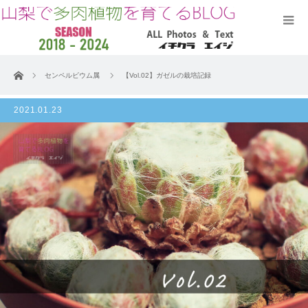
ホーム
センペルビウム属
【Vol.02】ガゼルの栽培記録
2021.01.23