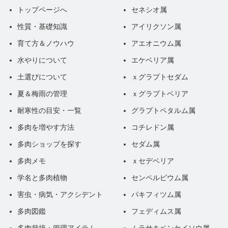
トップページへ
セネシオ属
性質・基礎知識
アイリクソン属
育て方＆ノウハウ
アエオニウム属
水やりについて
エケベリア属
土選びについて
ｘグラプトセダム
夏＆梅雨の管理
ｘグラプトベリア
耐寒性の目安・一覧
グラプトペタルム属
多肉を増やす方法
コチレドン属
多肉ショップを探す
セダム属
多肉メモ
ｘセデベリア
学名と多肉植物
センペルビウム属
害虫・病気・アクシデント
パキフィツム属
多肉図鑑
フェディムス属