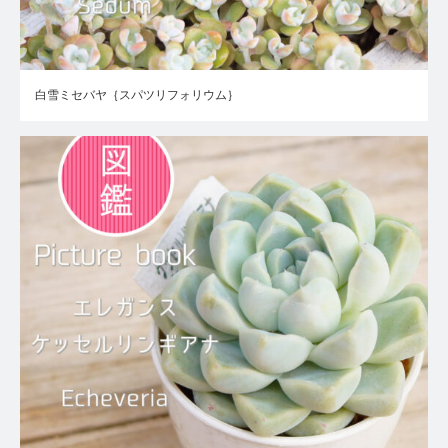
白雪ミセバヤ｛スパツリフォリウム｝